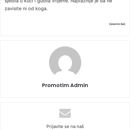
sjedila u kući i gubila vrijeme. Najvažnije je da ne
zavisite ni od koga.
(source.ba)
Promotim Admin
Prijavite se na naš