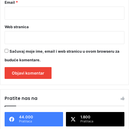
Email
*
Web stranica
Sačuvaj moje ime, email i web stranicu u ovom browseru za
buduće komentare.
A
l
Pratite nas na
t
e
44.000
1.800
r
Pratilaca
Pratilaca
n