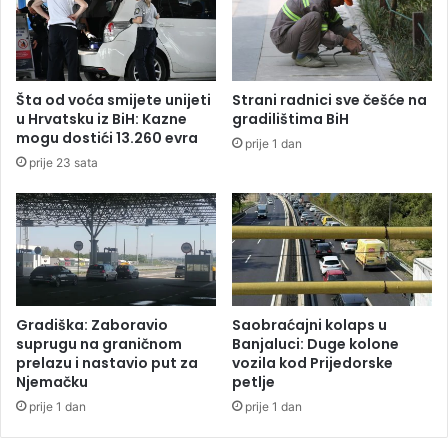
k
k
o
o
m
n
i
e
z
m
Šta od voća smijete unijeti
Strani radnici sve češće na
l
o
u Hrvatsku iz BiH: Kazne
gradilištima BiH
i
ž
mogu dostići 13.260 evra
prije 1 dan
j
e
prije 23 sata
e
u
č
ć
i
i
l
a
a
k
k
o
ć
j
e
e
Gradiška: Zaboravio
Saobraćajni kolaps u
r
r
suprugu na graničnom
Banjaluci: Duge kolone
k
o
prelazu i nastavio put za
vozila kod Prijedorske
u
Njemačku
petlje
đ
(
e
prije 1 dan
prije 1 dan
F
n
O
u