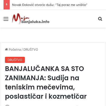
Novak Đoković otvorio dušu: “Taj poraz me uništio”
Meni
P
Početna
/
DRUŠTVO
DRUŠTVO
BANJALUČANKA SA STO
ZANIMANJA: Sudija na
teniskim mečevima,
poslastičar i kozmetičar