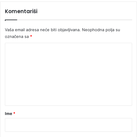
T
B
Komentariši
O
o
)
s
n
Vaša email adresa neće biti objavljivana.
Neophodna polja su
i
označena sa
*
(
V
K
I
o
D
E
m
O
e
)
n
t
a
r
Ime
*
*