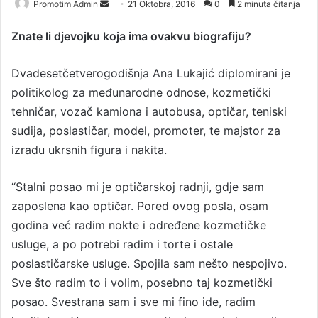
Promotim Admin
S
21 Oktobra, 2016
0
2 minuta čitanja
e
Znate li djevojku koja ima ovakvu biografiju?
n
d
Dvadesetčetverogodišnja Ana Lukajić diplomirani je
a
n
politikolog za međunarodne odnose, kozmetički
e
tehničar, vozač kamiona i autobusa, optičar, teniski
m
sudija, poslastičar, model, promoter, te majstor za
a
izradu ukrsnih figura i nakita.
i
l
“Stalni posao mi je optičarskoj radnji, gdje sam
zaposlena kao optičar. Pored ovog posla, osam
godina već radim nokte i određene kozmetičke
usluge, a po potrebi radim i torte i ostale
poslastičarske usluge. Spojila sam nešto nespojivo.
Sve što radim to i volim, posebno taj kozmetički
posao. Svestrana sam i sve mi fino ide, radim