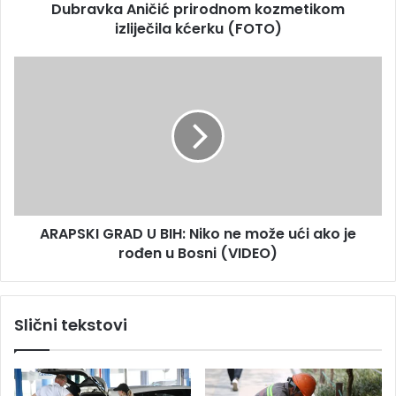
s
Dubravka Aničić prirodnom kozmetikom
n
u
izliječila kćerku (FOTO)
i
č
i
A
ć
R
p
A
r
P
i
S
r
K
o
I
d
G
n
R
o
ARAPSKI GRAD U BIH: Niko ne može ući ako je
A
m
rođen u Bosni (VIDEO)
D
k
U
o
B
z
I
Slični tekstovi
m
H
e
:
t
N
i
i