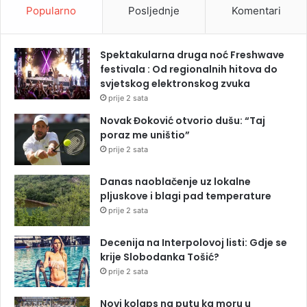
Popularno
Posljednje
Komentari
Spektakularna druga noć Freshwave
festivala : Od regionalnih hitova do
svjetskog elektronskog zvuka
prije 2 sata
Novak Đoković otvorio dušu: “Taj
poraz me uništio”
prije 2 sata
Danas naoblačenje uz lokalne
pljuskove i blagi pad temperature
prije 2 sata
Decenija na Interpolovoj listi: Gdje se
krije Slobodanka Tošić?
prije 2 sata
Novi kolaps na putu ka moru u