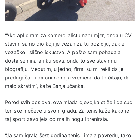
“Ako apliciram za komercijalistu naprimjer, onda u CV
stavim samo dio koji je vezan za tu poziciju, dakle
vozačke i slično iskustvo. A pošto sam pohađala
dosta seminara i kurseva, onda to sve stavim u
biografiju. Međutim, u jednoj firmi su mi rekli da je
predugačak i da oni nemaju vremena da to čitaju, da
malo skratim”, kaže Banjalučanka.
Pored svih poslova, ova mlada djevojka stiže i da sudi
teniske mečeve u svom gradu. Za tenis kaže kako je
taj sport zavoljela od malih nogu i trenirala.
“Ja sam igrala šest godina tenis i imala povredu, tako