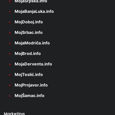
MojaSrpska.info
MojaBanjaLuka.info
MojDoboj.info
MojSrbac.info
MojaModriča.info
MojBrod.info
MojaDerventa.info
MojTeslić.info
MojPrnjavor.info
MojŠamac.info
Marketing