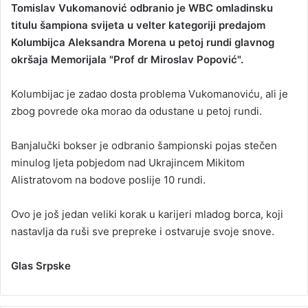
Tomislav Vukomanović odbranio je WBC omladinsku
n
titulu šampiona svijeta u velter kategoriji predajom
d
Kolumbijca Aleksandra Morena u petoj rundi glavnog
a
okršaja Memorijala "Prof dr Miroslav Popović".
n
e
Kolumbijac je zadao dosta problema Vukomanoviću, ali je
m
a
zbog povrede oka morao da odustane u petoj rundi.
i
l
Banjalučki bokser je odbranio šampionski pojas stečen
minulog ljeta pobjedom nad Ukrajincem Mikitom
Alistratovom na bodove poslije 10 rundi.
Ovo je još jedan veliki korak u karijeri mladog borca, koji
nastavlja da ruši sve prepreke i ostvaruje svoje snove.
Glas Srpske