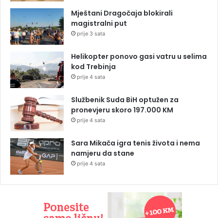
Mještani Dragočaja blokirali
magistralni put
prije 3 sata
Helikopter ponovo gasi vatru u selima
kod Trebinja
prije 4 sata
Službenik Suda BiH optužen za
pronevjeru skoro 197.000 KM
prije 4 sata
Sara Mikača igra tenis života i nema
namjeru da stane
prije 4 sata