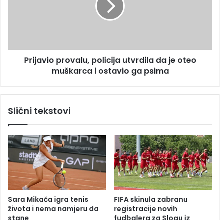
i
a
u
v
d
i
a
o
r
p
i
Prijavio provalu, policija utvrdila da je oteo
r
l
muškarca i ostavio ga psima
o
o
v
b
a
i
l
Slični tekstovi
c
u
i
,
k
p
l
o
i
l
s
i
t
c
u
i
,
j
Sara Mikača igra tenis
FIFA skinula zabranu
p
a
života i nema namjeru da
registracije novih
a
u
stane
fudbalera za Slogu iz