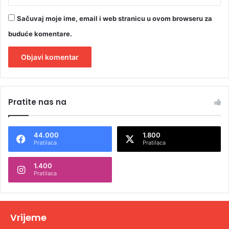
Sačuvaj moje ime, email i web stranicu u ovom browseru za
buduće komentare.
A
l
Pratite nas na
t
e
44.000
1.800
r
Pratilaca
Pratilaca
n
1.400
a
Pratilaca
t
i
v
Vrijeme
e