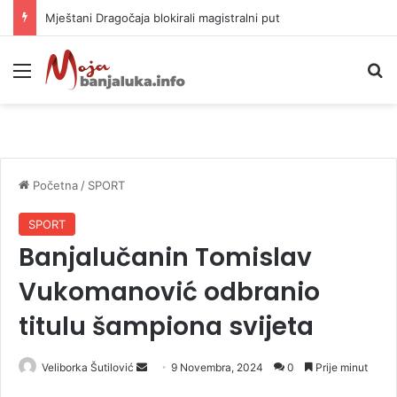
Mještani Dragočaja blokirali magistralni put
Meni
P
Početna
/
SPORT
SPORT
Banjalučanin Tomislav
Vukomanović odbranio
titulu šampiona svijeta
Veliborka Šutilović
S
9 Novembra, 2024
0
Prije minut
e