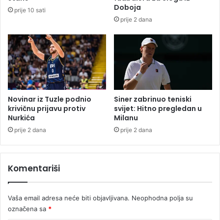
m
t
Doboja
prije 10 sati
u
v
prije 2 dana
n
r
a
d
p
i
l
l
a
a
ć
d
e
a
n
j
Novinar iz Tuzle podnio
Siner zabrinuo teniski
o
e
krivičnu prijavu protiv
svijet: Hitno pregledan u
1
Nurkića
Milanu
o
.
t
prije 2 dana
prije 2 dana
8
e
0
o
0
m
Komentariši
d
u
o
š
l
k
Vaša email adresa neće biti objavljivana.
Neophodna polja su
a
a
označena sa
*
r
r
a