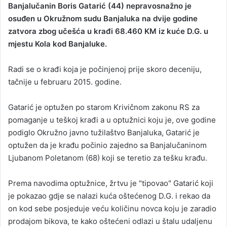
Banjalučanin Boris Gatarić (44) nepravosnažno je
n
osuđen u Okružnom sudu Banjaluka na dvije godine
d
zatvora zbog učešća u krađi 68.460 KM iz kuće D.G. u
a
mjestu Kola kod Banjaluke.
n
e
Radi se o krađi koja je počinjenoj prije skoro deceniju,
m
a
tačnije u februaru 2015. godine.
i
l
Gatarić je optužen po starom Krivičnom zakonu RS za
pomaganje u teškoj krađi a u optužnici koju je, ove godine
podiglo Okružno javno tužilaštvo Banjaluka, Gatarić je
optužen da je krađu počinio zajedno sa Banjalučaninom
Ljubanom Poletanom (68) koji se teretio za tešku krađu.
Prema navodima optužnice, žrtvu je "tipovao" Gatarić koji
je pokazao gdje se nalazi kuća oštećenog D.G. i rekao da
on kod sebe posjeduje veću količinu novca koju je zaradio
prodajom bikova, te kako oštećeni odlazi u štalu udaljenu