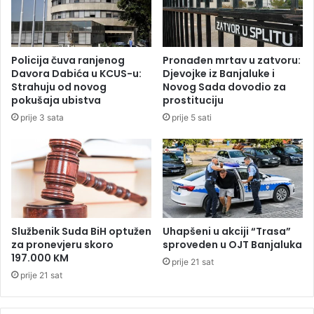
a
a
,
d
e
R
Policija čuva ranjenog
Pronađen mrtav u zatvoru:
S
Davora Dabića u KCUS-u:
Djevojke iz Banjaluke i
o
Strahuju od novog
Novog Sada dovodio za
d
pokušaja ubistva
prostituciju
o
prije 3 sata
prije 5 sati
d
j
e
l
i
k
o
n
Službenik Suda BiH optužen
Uhapšeni u akciji “Trasa”
c
za pronevjeru skoro
sproveden u OJT Banjaluka
197.000 KM
e
prije 21 sat
s
prije 21 sat
i
j