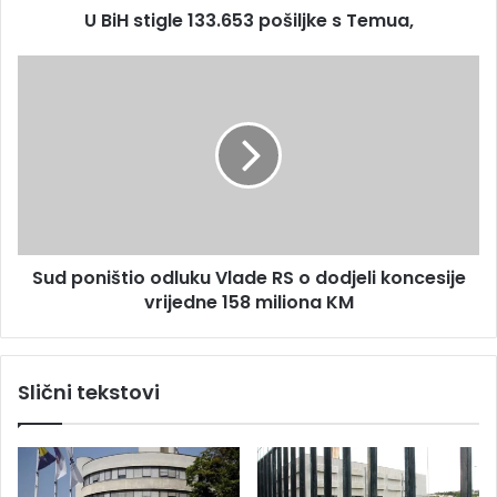
s
U BiH stigle 133.653 pošiljke s Temua,
e
u
1
3
S
3
u
.
d
6
p
5
o
3
n
p
i
o
š
š
t
Sud poništio odluku Vlade RS o dodjeli koncesije
i
i
l
vrijedne 158 miliona KM
o
j
o
k
d
e
l
Slični tekstovi
s
u
T
k
e
u
m
V
u
l