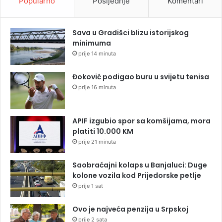
Popularno
Posljednje
Komentari
Sava u Gradišci blizu istorijskog
minimuma
prije 14 minuta
Đoković podigao buru u svijetu tenisa
prije 16 minuta
APIF izgubio spor sa komšijama, mora
platiti 10.000 KM
prije 21 minuta
Saobraćajni kolaps u Banjaluci: Duge
kolone vozila kod Prijedorske petlje
prije 1 sat
Ovo je najveća penzija u Srpskoj
prije 2 sata