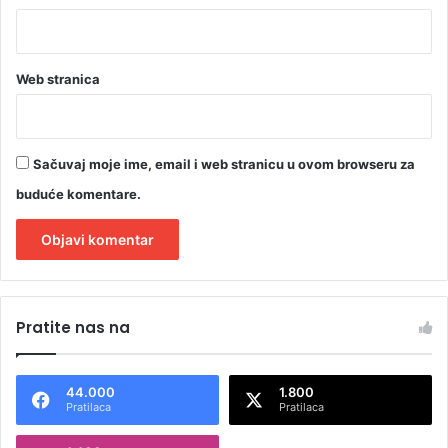
Web stranica
Sačuvaj moje ime, email i web stranicu u ovom browseru za
buduće komentare.
A
l
Pratite nas na
t
e
44.000
1.800
r
Pratilaca
Pratilaca
n