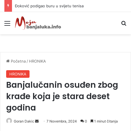
Đoković podigao buru u svijetu tenisa
Meni
P
Početna
/
HRONIKA
HRONIKA
Banjalučanin osuđen zbog
krađe koja je stara deset
godina
Goran Dakic
S
7 Novembra, 2024
0
1 minut čitanja
e