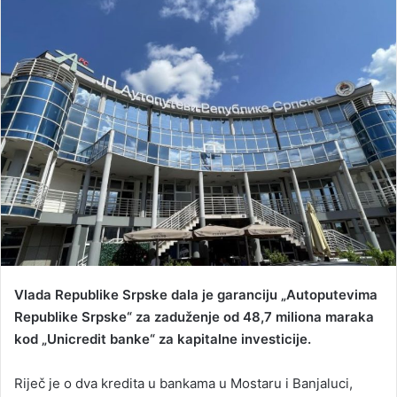
d
a
n
e
m
a
i
l
Vlada Republike Srpske dala je garanciju „Autoputevima
Republike Srpske“ za zaduženje od 48,7 miliona maraka
kod „Unicredit banke“ za kapitalne investicije.
Riječ je o dva kredita u bankama u Mostaru i Banjaluci,