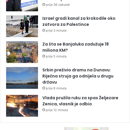
prije 36 sekundi
Izrael gradi kanal za krokodile oko
zatvora za Palestince
prije 3 minute
Za šta se Banjaluka zadužuje 18
miliona KM?
prije 5 minuta
Srbin preživio dramu na Dunavu:
Riječna struja ga odnijela u drugu
državu
prije 8 minuta
Vlada pružila ruku za spas Željezare
Zenica, vlasnik je odbio
prije 12 minuta