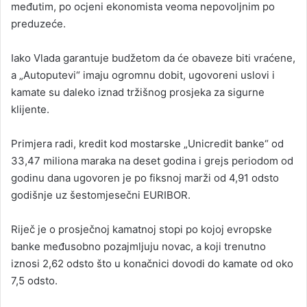
međutim, po ocjeni ekonomista veoma nepovoljnim po
preduzeće.
Iako Vlada garantuje budžetom da će obaveze biti vraćene,
a „Autoputevi“ imaju ogromnu dobit, ugovoreni uslovi i
kamate su daleko iznad tržišnog prosjeka za sigurne
klijente.
Primjera radi, kredit kod mostarske „Unicredit banke“ od
33,47 miliona maraka na deset godina i grejs periodom od
godinu dana ugovoren je po fiksnoj marži od 4,91 odsto
godišnje uz šestomjesečni EURIBOR.
Riječ je o prosječnoj kamatnoj stopi po kojoj evropske
banke međusobno pozajmljuju novac, a koji trenutno
iznosi 2,62 odsto što u konačnici dovodi do kamate od oko
7,5 odsto.