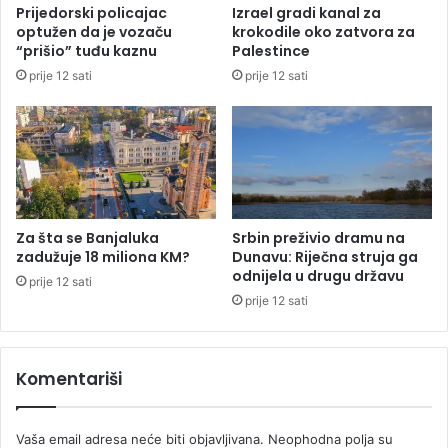
o
Prijedorski policajac
Izrael gradi kanal za
a
z
optužen da je vozaču
krokodile oko zatvora za
n
d
“prišio” tuđu kaznu
Palestince
r
r
prije 12 sati
prije 12 sati
e
a
d
v
n
i
o
o
s
s
t
e
a
s
n
a
Za šta se Banjaluka
Srbin preživio dramu na
j
ž
zadužuje 18 miliona KM?
Dunavu: Riječna struja ga
e
r
odnijela u drugu državu
prije 12 sati
z
t
prije 12 sati
b
v
o
o
g
m
Komentariši
v
p
e
a
l
m
Vaša email adresa neće biti objavljivana.
Neophodna polja su
i
u