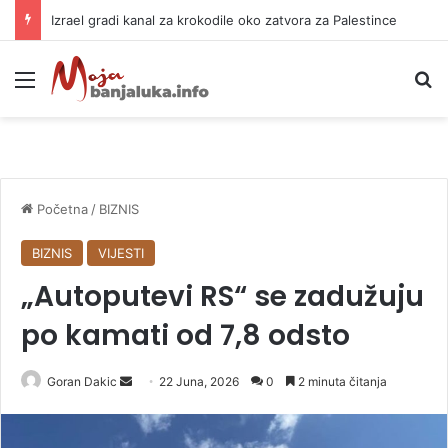
Izrael gradi kanal za krokodile oko zatvora za Palestince
Meni
P
Početna
/
BIZNIS
BIZNIS
VIJESTI
„Autoputevi RS“ se zadužuju
po kamati od 7,8 odsto
Goran Dakic
S
22 Juna, 2026
0
2 minuta čitanja
e
n