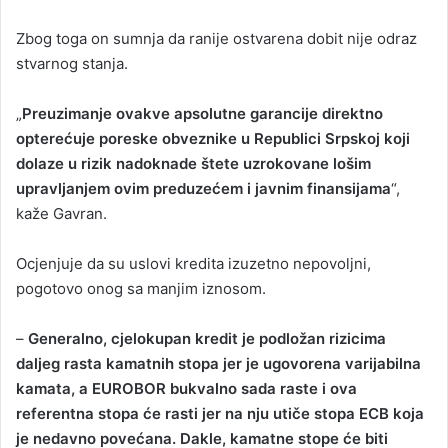
Zbog toga on sumnja da ranije ostvarena dobit nije odraz
stvarnog stanja.
„
Preuzimanje ovakve apsolutne garancije direktno
opterećuje poreske obveznike u Republici Srpskoj koji
dolaze u rizik nadoknade štete uzrokovane lošim
upravljanjem ovim preduzećem i javnim finansijama
“,
kaže Gavran.
Ocjenjuje da su uslovi kredita izuzetno nepovoljni,
pogotovo onog sa manjim iznosom.
–
Generalno, cjelokupan kredit je podložan rizicima
daljeg rasta kamatnih stopa jer je ugovorena varijabilna
kamata, a EUROBOR bukvalno sada raste i ova
referentna stopa će rasti jer na nju utiče stopa ECB koja
je nedavno povećana. Dakle, kamatne stope će biti