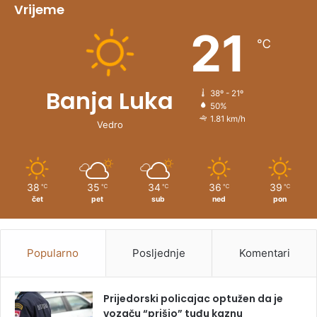
v
Vrijeme
e
21
℃
:
Banja Luka
38º - 21º
50%
1.81 km/h
Vedro
38
35
34
36
39
℃
℃
℃
℃
℃
čet
pet
sub
ned
pon
Popularno
Posljednje
Komentari
Prijedorski policajac optužen da je
vozaču “prišio” tuđu kaznu