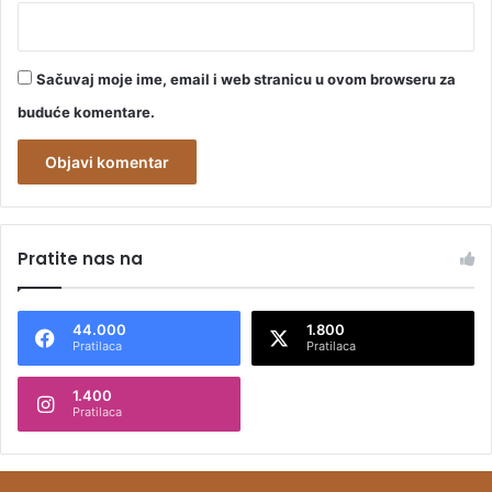
Sačuvaj moje ime, email i web stranicu u ovom browseru za
buduće komentare.
A
l
Pratite nas na
t
e
44.000
1.800
r
Pratilaca
Pratilaca
n
1.400
a
Pratilaca
t
i