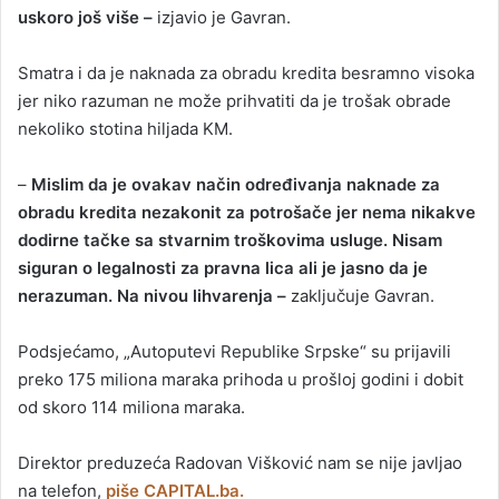
uskoro još više –
izjavio je Gavran.
Smatra i da je naknada za obradu kredita besramno visoka
jer niko razuman ne može prihvatiti da je trošak obrade
nekoliko stotina hiljada KM.
–
Mislim da je ovakav način određivanja naknade za
obradu kredita nezakonit za potrošače jer nema nikakve
dodirne tačke sa stvarnim troškovima usluge. Nisam
siguran o legalnosti za pravna lica ali je jasno da je
nerazuman. Na nivou lihvarenja –
zaključuje Gavran.
Podsjećamo, „Autoputevi Republike Srpske“ su prijavili
preko 175 miliona maraka prihoda u prošloj godini i dobit
od skoro 114 miliona maraka.
Direktor preduzeća Radovan Višković nam se nije javljao
na telefon,
piše CAPITAL.ba.