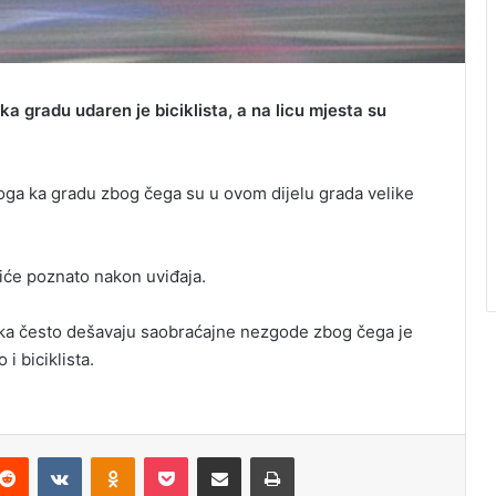
ka gradu udaren je biciklista, a na licu mjesta su
oga ka gradu zbog čega su u ovom dijelu grada velike
 biće poznato nakon uviđaja.
 toka često dešavaju saobraćajne nezgode zbog čega je
i biciklista.
Reddit
VKontakte
Odnoklassniki
Pocket
Podijeli putem Emaila
Odštampaj