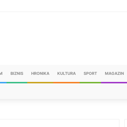
šu: “Taj poraz me uništio”
M
BIZNIS
HRONIKA
KULTURA
SPORT
MAGAZIN