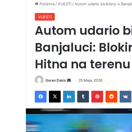
Početna
/
VIJESTI
/
Autom udario biciklistu u Banjal
VIJESTI
Autom udario bi
Banjaluci: Blok
Hitna na terenu
Goran Dakic
S
25 Maja, 2026
e
Facebook
X
LinkedIn
Tumblr
Pinterest
Reddit
VK
n
d
a
n
e
m