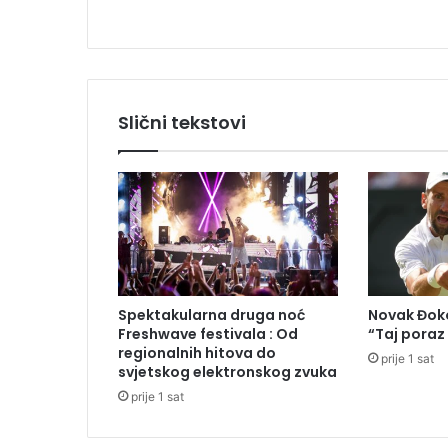
l
u
:
T
r
a
Slični tekstovi
m
v
a
j
u
d
a
r
i
Spektakularna druga noć
Novak Đoko
o
Freshwave festivala : Od
“Taj poraz
u
regionalnih hitova do
prije 1 sat
o
svjetskog elektronskog zvuka
b
prije 1 sat
j
e
k