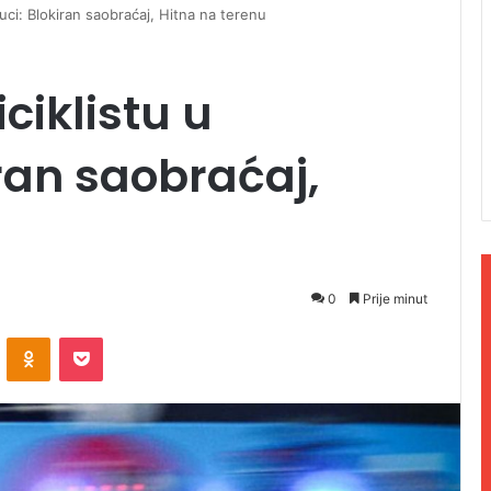
uci: Blokiran saobraćaj, Hitna na terenu
ciklistu u
iran saobraćaj,
0
Prije minut
ontakte
Odnoklassniki
Pocket