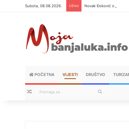
Subota, 08.08.2026.
Uživo
Novak Đoković otvorio du
POČETNA
VIJESTI
DRUŠTVO
TURIZA
Nasumični tekstovi
Pretraga
za