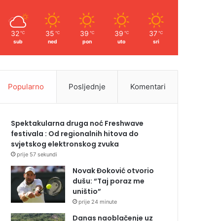
32
35
39
39
37
℃
℃
℃
℃
℃
sub
ned
pon
uto
sri
Popularno
Posljednje
Komentari
Spektakularna druga noć Freshwave
festivala : Od regionalnih hitova do
svjetskog elektronskog zvuka
prije 57 sekundi
Novak Đoković otvorio
dušu: “Taj poraz me
uništio”
prije 24 minute
Danas naoblačenje uz