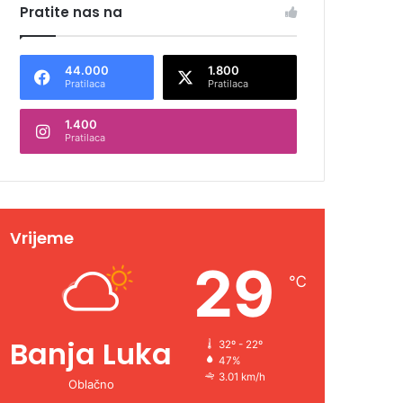
Pratite nas na
44.000
1.800
Pratilaca
Pratilaca
1.400
Pratilaca
Vrijeme
29
℃
Banja Luka
32º - 22º
47%
3.01 km/h
Oblačno