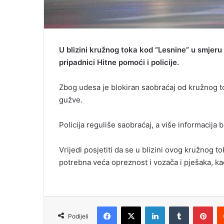
U blizini kružnog toka kod “Lesnine” u smjeru 
pripadnici Hitne pomoći i policije.
Zbog udesa je blokiran saobraćaj od kružnog t
gužve.
Policija reguliše saobraćaj, a više informacija
Vrijedi posjetiti da se u blizini ovog kružnog
potrebna veća opreznost i vozača i pješaka, kao 
Facebook
X
LinkedIn
Tumblr
Pinterest
Podijeli