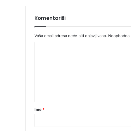
a
t
Komentariši
Vaša email adresa neće biti objavljivana.
Neophodna p
K
o
m
e
n
t
a
r
Ime
*
*