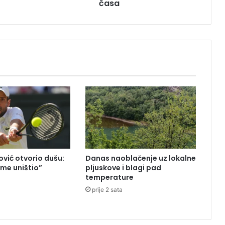
l
časa
j
u
d
i
d
e
g
u
s
t
i
r
a
l
vić otvorio dušu:
Danas naoblačenje uz lokalne
o
 me uništio”
pljuskove i blagi pad
b
temperature
i
prije 2 sata
k
a
t
e