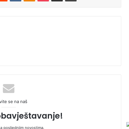
vite se na naš
obavještavanje!
sa posljednjim novostima.