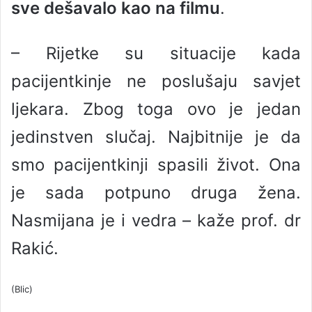
sve dešavalo kao na filmu
.
– Rijetke su situacije kada
pacijentkinje ne poslušaju savjet
ljekara. Zbog toga ovo je jedan
jedinstven slučaj. Najbitnije je da
smo pacijentkinji spasili život. Ona
je sada potpuno druga žena.
Nasmijana je i vedra – kaže prof. dr
Rakić.
(Blic)