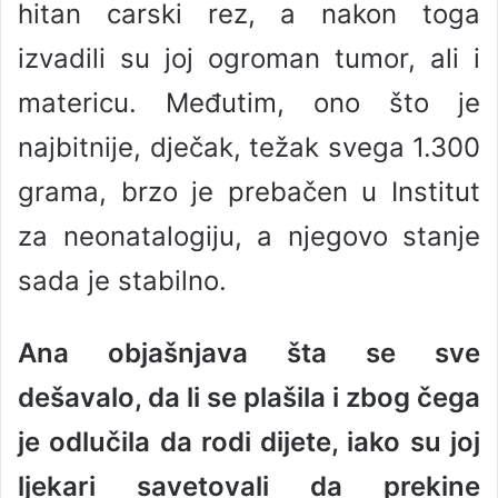
hitan carski rez, a nakon toga
izvadili su joj ogroman tumor, ali i
matericu. Međutim, ono što je
najbitnije, dječak, težak svega 1.300
grama, brzo je prebačen u Institut
za neonatalogiju, a njegovo stanje
sada je stabilno.
Ana objašnjava šta se sve
dešavalo, da li se plašila i zbog čega
je odlučila da rodi dijete, iako su joj
ljekari savetovali da prekine