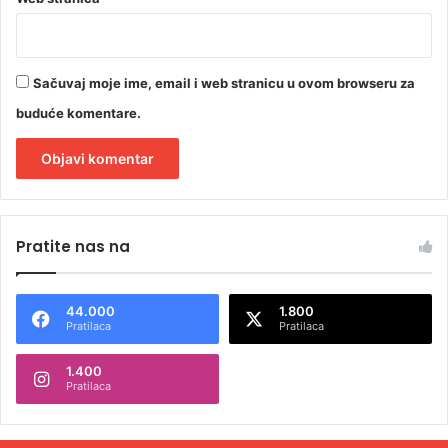
Sačuvaj moje ime, email i web stranicu u ovom browseru za
buduće komentare.
A
l
Pratite nas na
t
e
44.000
1.800
r
Pratilaca
Pratilaca
n
1.400
a
Pratilaca
t
i