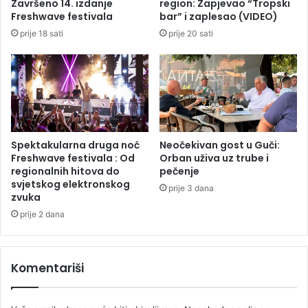
Završeno 14. izdanje
region: Zapjevao “Tropski
(
r
Freshwave festivala
bar” i zaplesao (VIDEO)
F
t
prije 18 sati
prije 20 sati
O
a
T
o
O
d
)
p
o
m
o
r
Spektakularna druga noć
Neočekivan gost u Guči:
a
Freshwave festivala : Od
Orban uživa uz trube i
n
regionalnih hitova do
pečenje
svjetskog elektronskog
d
prije 3 dana
zvuka
ž
e
prije 2 dana
Komentariši