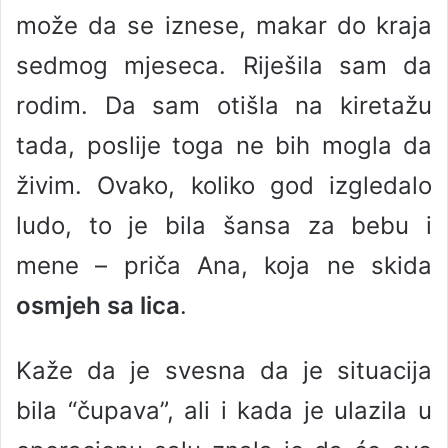
može da se iznese, makar do kraja
sedmog mjeseca. Riješila sam da
rodim. Da sam otišla na kiretažu
tada, poslije toga ne bih mogla da
živim. Ovako, koliko god izgledalo
ludo, to je bila šansa za bebu i
mene – priča Ana, koja ne skida
osmjeh sa lica
.
Kaže da je svesna da je situacija
bila “čupava”, ali i kada je ulazila u