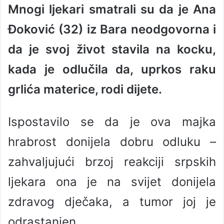
Mnogi ljekari smatrali su da je Ana
n
d
Đoković (32) iz Bara neodgovorna i
a
n
da je svoj život stavila na kocku,
e
kada je odlučila da, uprkos raku
m
a
grlića materice, rodi dijete.
i
l
Ispostavilo se da je ova majka
hrabrost donijela dobru odluku –
zahvaljujući brzoj reakciji srpskih
ljekara ona je na svijet donijela
zdravog dječaka, a tumor joj je
odrastanjen.