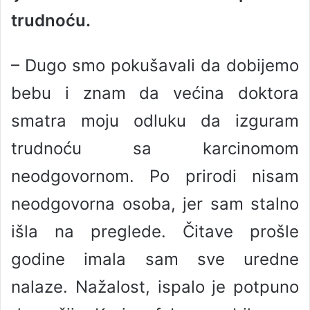
trudnoću.
– Dugo smo pokušavali da dobijemo
bebu i znam da većina doktora
smatra moju odluku da izguram
trudnoću sa karcinomom
neodgovornom. Po prirodi nisam
neodgovorna osoba, jer sam stalno
išla na preglede. Čitave prošle
godine imala sam sve uredne
nalaze. Nažalost, ispalo je potpuno