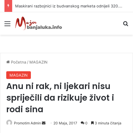
Kašiković: Zajedničkim snagama sačuvani ljudski životi i imovina
Meni
P
Početna
/
MAGAZIN
MAGAZIN
Anu ni rak, ni ljekari nisu
spriječili da rizikuje život i
rodi sina
Promotim Admin
S
20 Maja, 2017
0
3 minuta čitanja
e