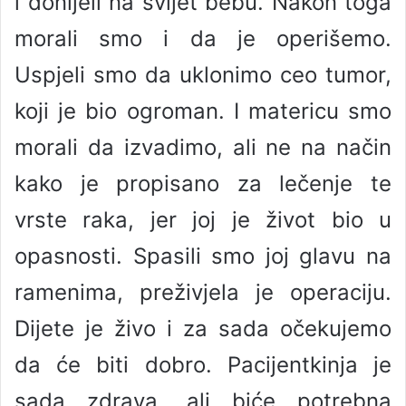
i donijeli na svijet bebu. Nakon toga
morali smo i da je operišemo.
Uspjeli smo da uklonimo ceo tumor,
koji je bio ogroman. I matericu smo
morali da izvadimo, ali ne na način
kako je propisano za lečenje te
vrste raka, jer joj je život bio u
opasnosti. Spasili smo joj glavu na
ramenima, preživjela je operaciju.
Dijete je živo i za sada očekujemo
da će biti dobro. Pacijentkinja je
sada zdrava, ali biće potrebna