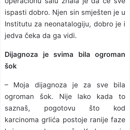
operacionu salu znala je da će sve
ispasti dobro. Njen sin smješten je u
Institutu za neonatalogiju, dobro je i
jedva čeka da ga vidi.
Dijagnoza je svima bila ogroman
šok
– Moja dijagnoza je za sve bila
ogroman šok. Nije lako kada to
saznaš, pogotovu što kod
karcinoma grlića postoje ranije faze