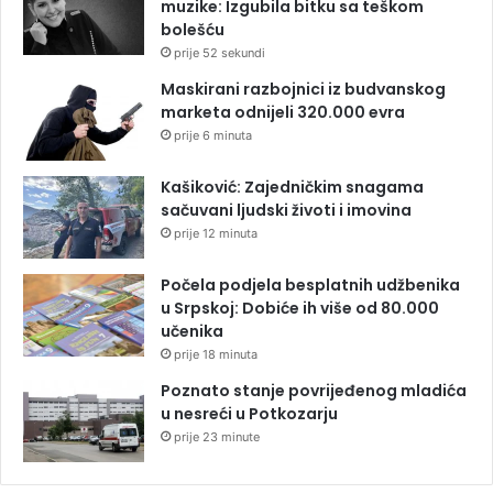
muzike: Izgubila bitku sa teškom
bolešću
prije 52 sekundi
Maskirani razbojnici iz budvanskog
marketa odnijeli 320.000 evra
prije 6 minuta
Kašiković: Zajedničkim snagama
sačuvani ljudski životi i imovina
prije 12 minuta
Počela podjela besplatnih udžbenika
u Srpskoj: Dobiće ih više od 80.000
učenika
prije 18 minuta
Poznato stanje povrijeđenog mladića
u nesreći u Potkozarju
prije 23 minute