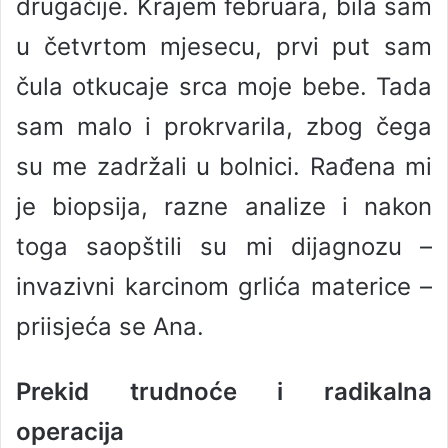
drugačije. Krajem februara, bila sam
u četvrtom mjesecu, prvi put sam
čula otkucaje srca moje bebe. Tada
sam malo i prokrvarila, zbog čega
su me zadržali u bolnici. Rađena mi
je biopsija, razne analize i nakon
toga saopštili su mi dijagnozu –
invazivni karcinom grlića materice –
priisjeća se Ana.
Prekid trudnoće i radikalna
operacija