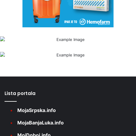
Lista portala
MojaSrpska.info
MojaBanjaLuka.info
MojDoboj.info