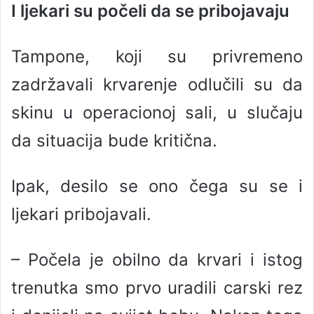
I ljekari su počeli da se pribojavaju
Tampone, koji su privremeno
zadržavali krvarenje odlučili su da
skinu u operacionoj sali, u slučaju
da situacija bude kritična.
Ipak, desilo se ono čega su se i
ljekari pribojavali.
– Počela je obilno da krvari i istog
trenutka smo prvo uradili carski rez