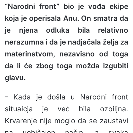
“Narodni front” bio je vođa ekipe
koja je operisala Anu. On smatra da
je njena odluka bila relativno
nerazumna i da je nadjačala želja za
materinstvom, nezavisno od toga
da li će zbog toga možda izgubiti
glavu.
– Kada je došla u Narodni front
situaicja je već bila ozbiljna.
Krvarenje nije moglo da se zaustavi
na uobičajen način, a svaka