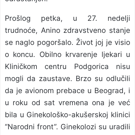
Prošlog petka, u 27. nedelji
trudnoće, Anino zdravstveno stanje
se naglo pogoršalo. Život joj je visio
o koncu. Obilno krvarenje ljekari u
Kliničkom centru Podgorica nisu
mogli da zaustave. Brzo su odlučili
da je avionom prebace u Beograd, i
u roku od sat vremena ona je već
bila u Ginekološko-akušerskoj klinici
“Narodni front”. Ginekolozi su uradili