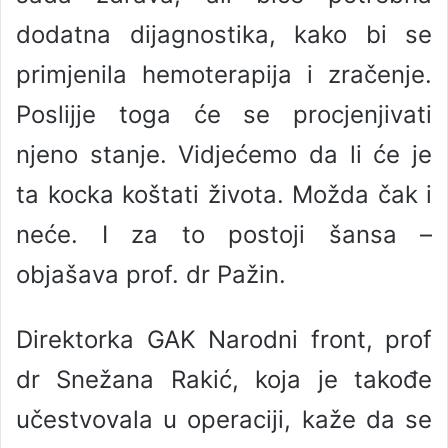
dodatna dijagnostika, kako bi se
primjenila hemoterapija i zračenje.
Poslijje toga će se procjenjivati
njeno stanje. Vidjećemo da li će je
ta kocka koštati života. Možda čak i
neće. I za to postoji šansa –
objašava prof. dr Pažin.
Direktorka GAK Narodni front, prof
dr Snežana Rakić, koja je takođe
učestvovala u operaciji, kaže da se