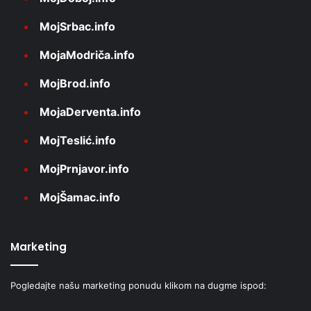
MojSrbac.info
MojaModriča.info
MojBrod.info
MojaDerventa.info
MojTeslić.info
MojPrnjavor.info
MojŠamac.info
Marketing
Pogledajte našu marketing ponudu klikom na dugme ispod: