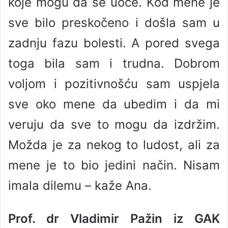
koje mogu da se uoče. Kod mene je
sve bilo preskočeno i došla sam u
zadnju fazu bolesti. A pored svega
toga bila sam i trudna. Dobrom
voljom i pozitivnošću sam uspjela
sve oko mene da ubedim i da mi
veruju da sve to mogu da izdržim.
Možda je za nekog to ludost, ali za
mene je to bio jedini način. Nisam
imala dilemu – kaže Ana.
Prof. dr Vladimir Pažin iz GAK