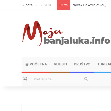
Subota, 08.08.2026.
Uživo
Novak Đoković otvorio du
POČETNA
VIJESTI
DRUŠTVO
TURIZA
Nasumični tekstovi
Pretraga
za