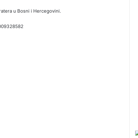
ratera u Bosni i Hercegovini.
2009328582
”
”