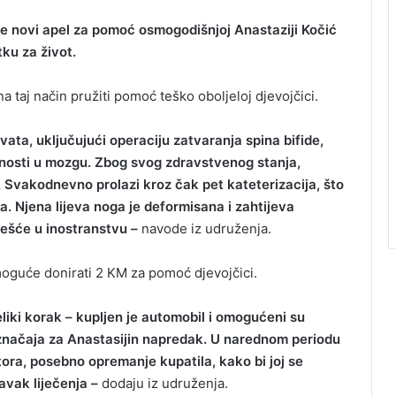
e novi apel za pomoć osmogodišnjoj Anastaziji Kočić
tku za život.
 taj način pružiti pomoć teško oboljeloj djevojčici.
vata, uključujući operaciju zatvaranja spina bifide,
čnosti u mozgu. Zbog svog zdravstvenog stanja,
. Svakodnevno prolazi kroz čak pet kateterizacija, što
a. Njena lijeva noga je deformisana i zahtijeva
jčešće u inostranstvu –
navode iz udruženja.
 moguće donirati 2 KM za pomoć djevojčici.
eliki korak – kupljen je automobil i omogućeni su
g značaja za Anastasijin napredak. U narednom periodu
ora, posebno opremanje kupatila, kako bi joj se
tavak liječenja –
dodaju iz udruženja.