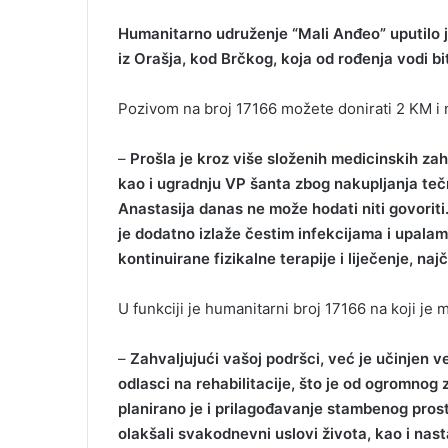
Humanitarno udruženje “Mali Anđeo” uputilo j
iz Orašja, kod Brčkog, koja od rođenja vodi bi
Pozivom na broj 17166 možete donirati 2 KM i na
–
Prošla je kroz više složenih medicinskih zah
kao i ugradnju VP šanta zbog nakupljanja te
Anastasija danas ne može hodati niti govoriti
je dodatno izlaže čestim infekcijama i upalam
kontinuirane fizikalne terapije i liječenje, na
U funkciji je humanitarni broj 17166 na koji je
–
Zahvaljujući vašoj podršci, već je učinjen v
odlasci na rehabilitacije, što je od ogromno
planirano je i prilagođavanje stambenog prost
olakšali svakodnevni uslovi života, kao i nas