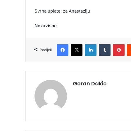
Svrha uplate: za Anastaziju
Nezavisne
Facebook
X
LinkedIn
Tumblr
Pinterest
Podijeli
Goran Dakic