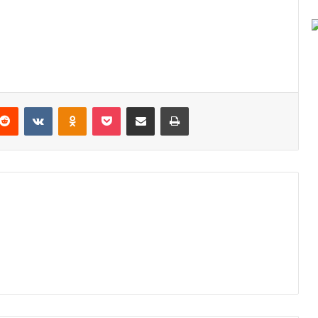
Reddit
VKontakte
Odnoklassniki
Pocket
Podijeli putem Emaila
Odštampaj