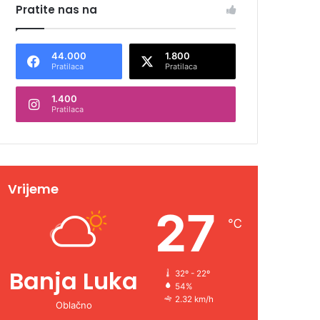
Pratite nas na
44.000
1.800
Pratilaca
Pratilaca
1.400
Pratilaca
Vrijeme
27
℃
Banja Luka
32º - 22º
54%
2.32 km/h
Oblačno