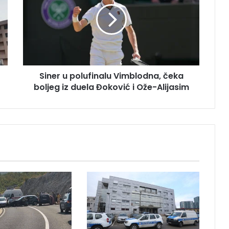
n
e
r
u
p
o
l
Siner u polufinalu Vimblodna, čeka
u
boljeg iz duela Đoković i Ože-Alijasim
f
i
n
a
l
u
V
i
m
b
l
o
d
n