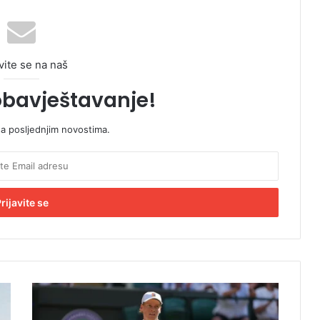
vite se na naš
obavještavanje!
sa posljednjim novostima.
S
i