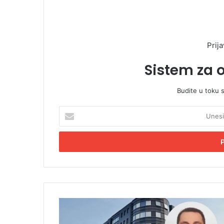
Prija
Sistem za 
Budite u toku 
U
n
e
s
i
t
e
E
m
R
a
a
i