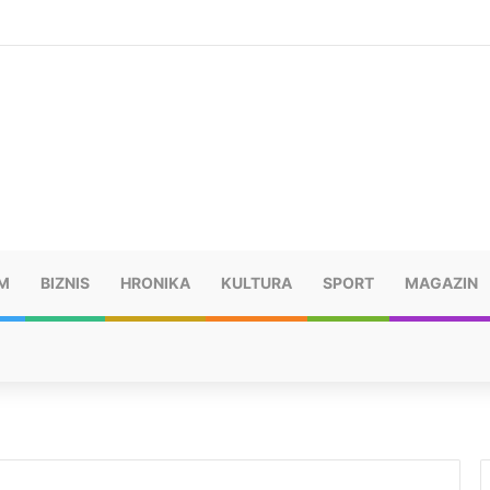
šu: “Taj poraz me uništio”
M
BIZNIS
HRONIKA
KULTURA
SPORT
MAGAZIN