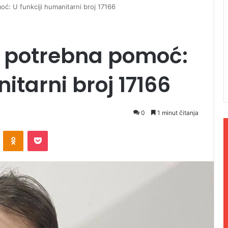
oć: U funkciji humanitarni broj 17166
ć potrebna pomoć:
itarni broj 17166
0
1 minut čitanja
ontakte
Odnoklassniki
Pocket