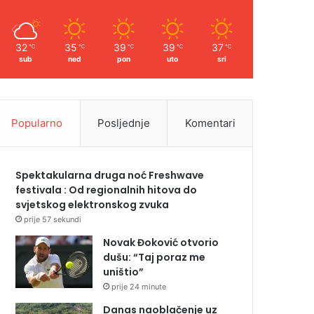
32
35
39
39
37
℃
℃
℃
℃
℃
sub
ned
pon
uto
sri
Popularno
Posljednje
Komentari
Spektakularna druga noć Freshwave
festivala : Od regionalnih hitova do
svjetskog elektronskog zvuka
prije 57 sekundi
Novak Đoković otvorio
dušu: “Taj poraz me
uništio”
prije 24 minute
Danas naoblačenje uz