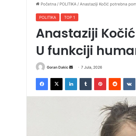
Početna
/
POLITIKA
/
Anastaziji Kočić potrebna pom
POLITIKA
TOP 1
Anastaziji Koči
U funkciji human
Goran Dakic
S
7 Jula, 2026
e
Facebook
X
LinkedIn
Tumblr
Pinterest
Reddit
VK
n
d
a
n
e
m
a
i