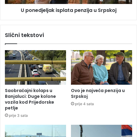
t
l
i
U ponedjeljak isplata penzija u Srpskoj
j
u
a
L
k
a
i
Slični tekstovi
k
s
t
p
a
l
š
a
i
t
m
a
a
p
,
e
i
n
Saobraćajni kolaps u
Ovo je najveća penzija u
m
z
Banjaluci: Duge kolone
Srpskoj
a
i
vozila kod Prijedorske
prije 4 sata
p
j
petlje
o
a
prije 3 sata
v
u
r
S
i
r