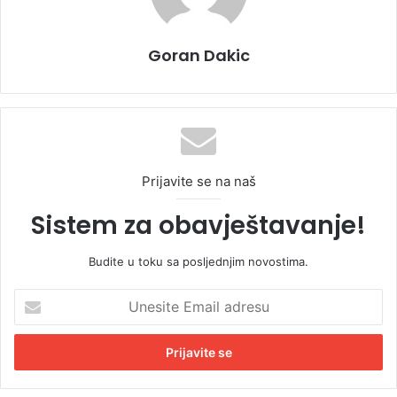
Goran Dakic
Prijavite se na naš
Sistem za obavještavanje!
Budite u toku sa posljednjim novostima.
U
n
e
s
i
t