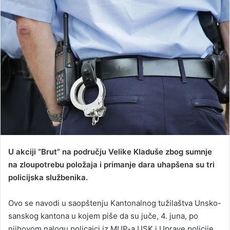
d
a
n
e
m
a
i
l
U akciji “Brut” na području Velike Kladuše zbog sumnje
na zloupotrebu položaja i primanje dara uhapšena su tri
policijska službenika.
Ovo se navodi u saopštenju Kantonalnog tužilaštva Unsko-
sanskog kantona u kojem piše da su juče, 4. juna, po
njihovom nalogu policajci iz MUP-a USK i Uprave policije