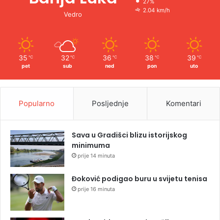
27%
2.04 km/h
Vedro
35
32
36
38
39
℃
℃
℃
℃
℃
pet
sub
ned
pon
uto
Popularno
Posljednje
Komentari
Sava u Gradišci blizu istorijskog
minimuma
prije 14 minuta
Đoković podigao buru u svijetu tenisa
prije 16 minuta