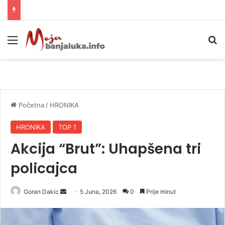
APIF izgubio spor sa komšijama, mora platiti 10.000 KM
Meni
P
Početna
/
HRONIKA
HRONIKA
TOP 1
Akcija “Brut”: Uhapšena tri
policajca
Goran Dakic
S
5 Juna, 2026
0
Prije minut
e
n