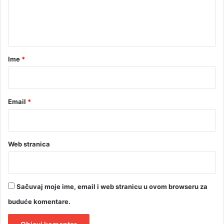
n
t
a
r
Ime
*
*
Email
*
Web stranica
Sačuvaj moje ime, email i web stranicu u ovom browseru za
buduće komentare.