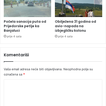
j
p
e
s
đ
k
e
o
n
j
Počela sanacija puta od
Obilježena 31 godina od
i
Prijedorske petlje ka
avio-napada na
Banjaluci
izbjegličku kolonu
h
prije 4 sata
prije 4 sata
Komentariši
Vaša email adresa neće biti objavljivana.
Neophodna polja su
označena sa
*
K
o
m
e