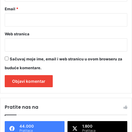
Email
*
Web stranica
Sačuvaj moje ime, email i web stranicu u ovom browseru za
buduće komentare.
A
l
Pratite nas na
t
e
44.000
1.800
r
Pratilaca
Pratilaca