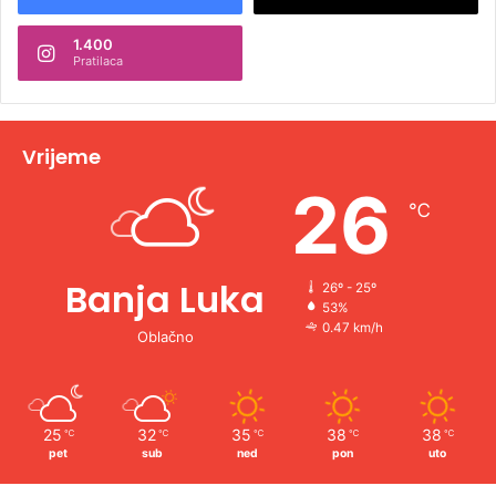
n
1.400
a
Pratilaca
t
i
v
Vrijeme
e
26
℃
:
Banja Luka
26º - 25º
53%
0.47 km/h
Oblačno
25
32
35
38
38
℃
℃
℃
℃
℃
pet
sub
ned
pon
uto