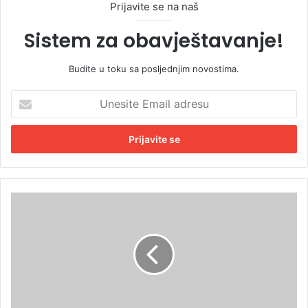
Prijavite se na naš
Sistem za obavještavanje!
Budite u toku sa posljednjim novostima.
U
n
e
s
i
t
e
E
P
m
r
a
i
i
j
l
e
a
t
d
n
r
j