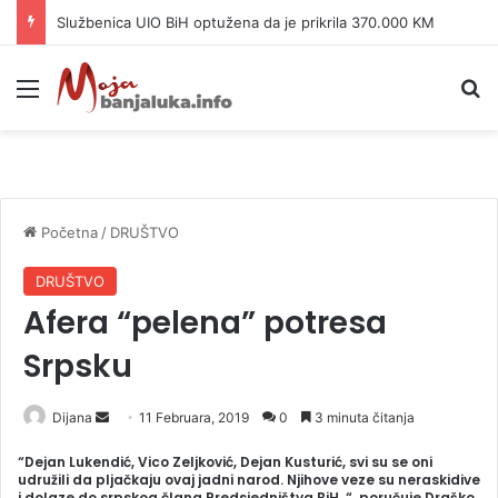
Službenica UIO BiH optužena da je prikrila 370.000 KM
Meni
P
Početna
/
DRUŠTVO
DRUŠTVO
Afera “pelena” potresa
Srpsku
Dijana
S
11 Februara, 2019
0
3 minuta čitanja
e
“Dejan Lukendić, Vico Zeljković, Dejan Kusturić, svi su se oni
n
udružili da pljačkaju ovaj jadni narod. Njihove veze su neraskidive
i dolaze do srpskog člana Predsjedništva BiH. “, poručuje Draško
d