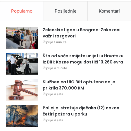
Popularno
Posljednje
Komentari
Zelenski stigao u Beograd: Zakazani
važni razgovori
prije 1 minuta
Šta od voća smijete unijeti u Hrvatsku
iz BiH: Kazne mogu dostići 13.260 evra
prije 4 minute
Službenica UIO BiH optužena da je
prikrila 370.000 KM
prije 4 sata
Policija istražuje dječaka (12) nakon
četiri požara u parku
prije 4 sata