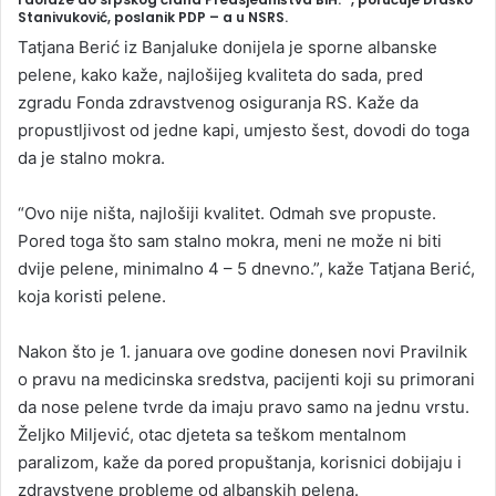
Stanivuković, poslanik PDP – a u NSRS.
a
Tatjana Berić iz Banjaluke donijela je sporne albanske
n
pelene, kako kaže, najlošijeg kvaliteta do sada, pred
e
zgradu Fonda zdravstvenog osiguranja RS. Kaže da
m
propustljivost od jedne kapi, umjesto šest, dovodi do toga
a
da je stalno mokra.
i
l
“Ovo nije ništa, najlošiji kvalitet. Odmah sve propuste.
Pored toga što sam stalno mokra, meni ne može ni biti
dvije pelene, minimalno 4 – 5 dnevno.”, kaže Tatjana Berić,
koja koristi pelene.
Nakon što je 1. januara ove godine donesen novi Pravilnik
o pravu na medicinska sredstva, pacijenti koji su primorani
da nose pelene tvrde da imaju pravo samo na jednu vrstu.
Željko Miljević, otac djeteta sa teškom mentalnom
paralizom, kaže da pored propuštanja, korisnici dobijaju i
zdravstvene probleme od albanskih pelena.