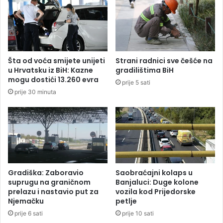
o
a
m
u
ć
R
e
S
m
:
o
P
Šta od voća smijete unijeti
Strani radnici sve češće na
t
r
u Hrvatsku iz BiH: Kazne
gradilištima BiH
i
e
mogu dostići 13.260 evra
prije 5 sati
o
m
prije 30 minuta
d
i
r
n
u
u
b
o
i
p
t
a
i
c
g
i
Gradiška: Zaboravio
Saobraćajni kolaps u
l
j
suprugu na graničnom
Banjaluci: Duge kolone
a
e
prelazu i nastavio put za
vozila kod Prijedorske
v
Njemačku
petlje
n
u
t
prije 6 sati
prije 10 sati
”
s