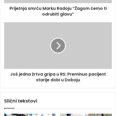
e
a
s
Prijetnja smrću Marku Radoju “Žagom ćemo ti
s
u
odrubiti glavu”
m
r
ć
J
u
o
M
š
a
j
r
e
k
d
u
n
R
a
a
ž
d
Još jedna žrtva gripa u RS: Preminuo pacijent
r
o
starije dobi u Doboju
t
j
v
u
a
“
g
Slični tekstovi
Ž
r
a
i
g
p