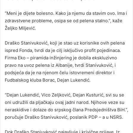
“Meni je dijete bolesno. Kako ja njemu da stavim ovo. Ima i
zdravstvene probleme, osipa se od pelena stalno.”, kaže
Željko Miljević.
Draško Stanivuković, koji je stao uz korisnike ovih pelena
ispred Fonda, tvrdi da je cilj isključivo profit pojedinaca.
Firma Eko – piramida inžinjering je dobila ekskluzivno
pravo na uvoz pelena iz Albanije, tvrdi Stanivuković, i
podsjeća da je na njenom čelu istovremeni direktor i
Fudbalskog kluba Borac, Dejan Lukendić.
“Dejan Lukendić, Vico Zeljković, Dejan Kusturić, svi su se
oni udružili da pljačkaju ovaj jadni narod. Njihove veze su
neraskidive i dolaze do srpskog člana Predsjedništva BiH.”,
poručuje Draško Stanivuković, poslanik PDP – a u NSRS.
Dok Draško Staniuvković najavljuje i krivične prijave, Iz