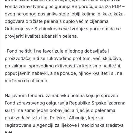
Fonda zdravstvenog osiguranja RS poručuju da iza PDP –
ovog narodnog poslanika stoje lobiji kojima je, kako kažu,
odgovaralo tržište pelena s duplo većim cijenama.
Odbacuju sve Staniuvkovićeve tvrdnje s porukom da će
provjeriti kvalitet albanskih pelena.
-Fond ne štiti i ne favorizuje nijednog dobavljača i
proizvođača, niti se rukovodimo profitom, već isključivo,
po zakonu, sprovodimo aktivnosti za koje smo nadležni,
poput javnih nabavki, a na ponude, njihov kvalitet i sl. ne
možemo da utičemo.
Na javnom tenderu za nabavku pelena koju je sproveo
Fond zdravstvenog osiguranja Republike Srpske izabrana
su tri, ne samo jedan dobavljač, a riječ je o pelenama
proizvođača iz Italije, Poljske i Albanije, koje su
registrovane u Agenciji za lijekove i medicinska sredstva
BiH.