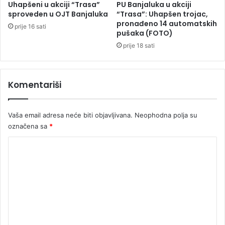
i
Uhapšeni u akciji “Trasa”
PU Banjaluka u akciji
š
sproveden u OJT Banjaluka
“Trasa”: Uhapšen trojac,
pronađeno 14 automatskih
e
prije 16 sati
pušaka (FOTO)
o
d
prije 18 sati
9
.
0
Komentariši
0
0
p
Vaša email adresa neće biti objavljivana.
Neophodna polja su
u
označena sa
*
t
a
K
o
m
e
n
t