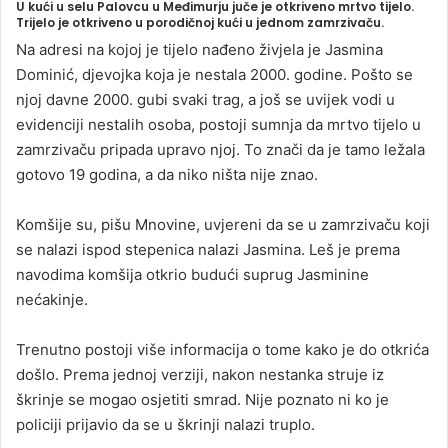
U kući u selu Palovcu u Međimurju juče je otkriveno mrtvo tijelo.
n
Trijelo je otkriveno u porodičnoj kući u jednom zamrzivaču.
d
Na adresi na kojoj je tijelo nađeno živjela je Jasmina
a
Dominić, djevojka koja je nestala 2000. godine. Pošto se
n
njoj davne 2000. gubi svaki trag, a još se uvijek vodi u
e
evidenciji nestalih osoba, postoji sumnja da mrtvo tijelo u
m
zamrzivaču pripada upravo njoj. To znači da je tamo ležala
a
gotovo 19 godina, a da niko ništa nije znao.
i
l
Komšije su, pišu Mnovine, uvjereni da se u zamrzivaču koji
se nalazi ispod stepenica nalazi Jasmina. Leš je prema
navodima komšija otkrio budući suprug Jasminine
nećakinje.
Trenutno postoji više informacija o tome kako je do otkrića
došlo. Prema jednoj verziji, nakon nestanka struje iz
škrinje se mogao osjetiti smrad. Nije poznato ni ko je
policiji prijavio da se u škrinji nalazi truplo.