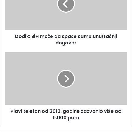
l
k
a
:
d
B
r
i
e
H
s
Dodik: BiH može da spase samo unutrašnji
m
u
dogovor
o
ž
e
P
d
l
a
a
s
v
p
i
a
t
s
e
e
l
s
e
a
Plavi telefon od 2013. godine zazvonio više od
f
m
9.000 puta
o
o
n
u
o