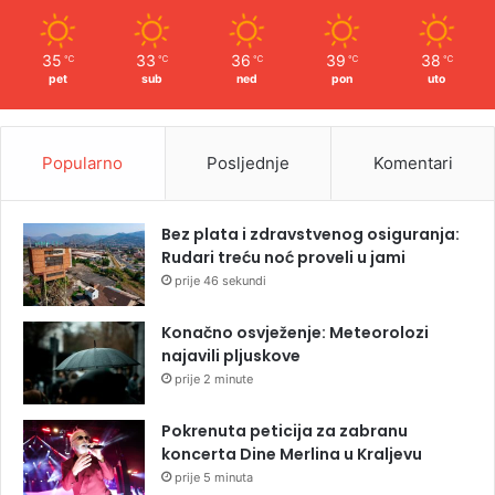
35
33
36
39
38
℃
℃
℃
℃
℃
pet
sub
ned
pon
uto
Popularno
Posljednje
Komentari
Bez plata i zdravstvenog osiguranja:
Rudari treću noć proveli u jami
prije 46 sekundi
Konačno osvježenje: Meteorolozi
najavili pljuskove
prije 2 minute
Pokrenuta peticija za zabranu
koncerta Dine Merlina u Kraljevu
prije 5 minuta