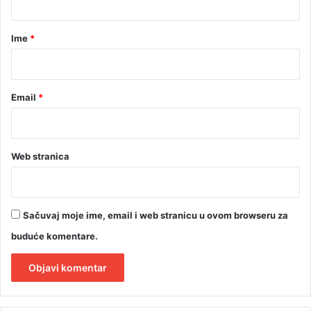
a
r
Ime
*
*
Email
*
Web stranica
Sačuvaj moje ime, email i web stranicu u ovom browseru za
buduće komentare.
A