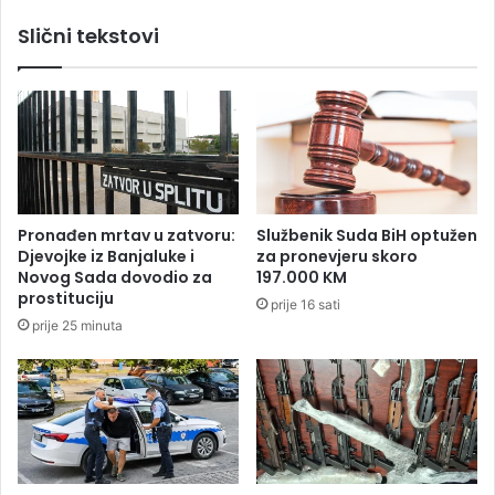
n
d
Slični tekstovi
u
2
t
0
r
1
a
3
š
.
n
g
j
o
i
d
d
i
Pronađen mrtav u zatvoru:
Službenik Suda BiH optužen
o
n
Djevojke iz Banjaluke i
za pronevjeru skoro
g
e
Novog Sada dovodio za
197.000 KM
o
z
prostituciju
prije 16 sati
v
a
prije 25 minuta
o
z
r
v
o
n
i
o
v