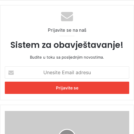
Prijavite se na naš
Sistem za obavještavanje!
Budite u toku sa posljednjim novostima.
U
n
e
s
i
t
e
E
D
m
o
a
d
i
i