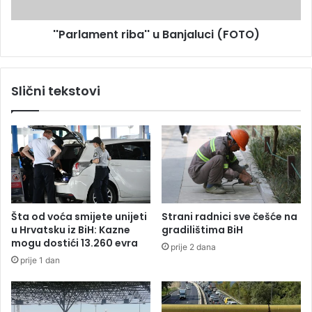
e
m
r
e
''Parlament riba'' u Banjaluci (FOTO)
s
n
t
t
u
r
d
i
Slični tekstovi
e
b
n
a
a
'
t
'
a
u
B
a
n
j
Šta od voća smijete unijeti
Strani radnici sve češće na
a
u Hrvatsku iz BiH: Kazne
gradilištima BiH
l
mogu dostići 13.260 evra
prije 2 dana
u
prije 1 dan
c
i
(
F