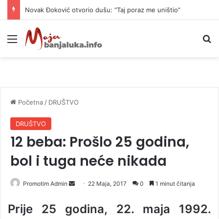
Novak Đoković otvorio dušu: “Taj poraz me uništio”
Meni
P
Početna
/
DRUŠTVO
DRUŠTVO
12 beba: Prošlo 25 godina,
bol i tuga neće nikada
Promotim Admin
S
22 Maja, 2017
0
1 minut čitanja
e
Prije 25 godina, 22. maja 1992.
n
d