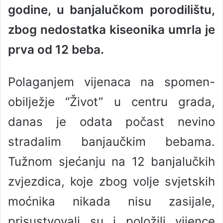
godine, u banjalučkom porodilištu,
a
n
zbog nedostatka kiseonika umrla je
e
prva od 12 beba.
m
a
i
Polaganjem vijenaca na spomen-
l
obilježje “Život” u centru grada,
danas je odata počast nevino
stradalim banjaučkim bebama.
Tužnom sjećanju na 12 banjalučkih
zvjezdica, koje zbog volje svjetskih
moćnika nikada nisu zasijale,
prisustvovali su i položili vijence