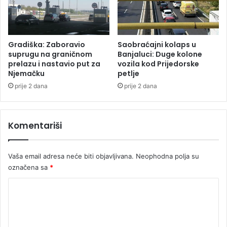
O
T
O
)
Gradiška: Zaboravio
Saobraćajni kolaps u
suprugu na graničnom
Banjaluci: Duge kolone
prelazu i nastavio put za
vozila kod Prijedorske
Njemačku
petlje
prije 2 dana
prije 2 dana
Komentariši
Vaša email adresa neće biti objavljivana.
Neophodna polja su
označena sa
*
K
o
m