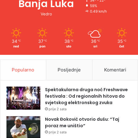
Banja Luka
34º - 22º
59%
0.49 km/h
Vedro
34
37
38
36
35
℃
℃
℃
℃
℃
ned
pon
uto
sri
čet
Popularno
Posljednje
Komentari
Spektakularna druga noć Freshwave
festivala : Od regionalnih hitova do
svjetskog elektronskog zvuka
prije 2 sata
Novak Đoković otvorio dušu: “Taj
poraz me uništio”
prije 2 sata