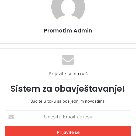
Promotim Admin
Prijavite se na naš
Sistem za obavještavanje!
Budite u toku sa posljednjim novostima.
U
n
e
s