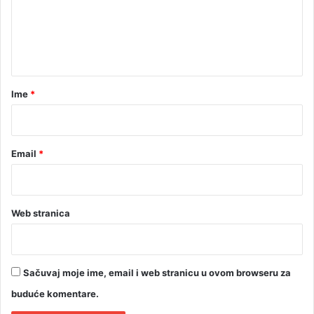
e
n
t
a
r
Ime
*
*
Email
*
Web stranica
Sačuvaj moje ime, email i web stranicu u ovom browseru za
buduće komentare.